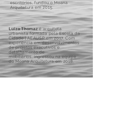
escritórios, fundou o Moana
Arquitetura em 2015.
Luiza Thomaz
é arquiteta
urbanista formada pela Escola da
Cidade | AEAUSP em 2017. Com
experiência em desenvolvimentos
de projetos executivos e
detalhamento de
mobiliários, ingressou na equipe
do Moana Arquitetura em 2018.